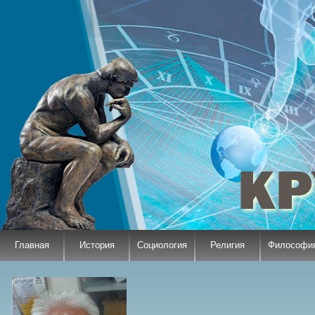
Главная
История
Социология
Религия
Философи