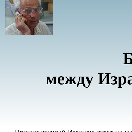
Б
между Изра
Приписываемый Израилю ответ на ма