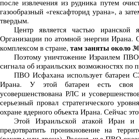
после извлечения из рудника путем очис
газообразный «гексафторид урана», а зате
твердым.
Центр является частью иранской 
Организации по атомной энергии Ирана. 
там заняты около 3
комплексом в стране,
Поэтому уничтожение Израилем ПВО 
сигнала об израильских возможностях по 
ПВО Исфахана использует батареи С
Ирана. У этой батареи есть св
усовершенствована РЛС и усовершенство
серьезный провал стратегического уровня
охране ядерного объекта Ирана. Сейчас эт
Этой Израильской атакой Иран и 
предотвратить проникновение на террит
(ракеты или дрона), Россия, чье ПВО оказ