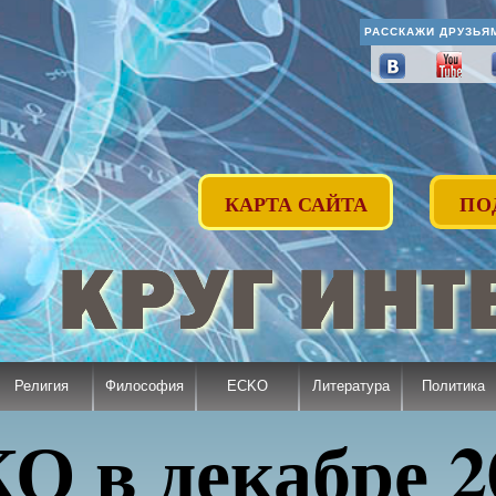
РАССКАЖИ ДРУЗЬЯ
КАРТА САЙТА
ПО
Религия
Философия
ECKO
Литература
Политика
 в декабре 2