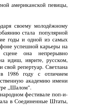
тной американской певицы,
одаря своему молодёжному
 обаянию стала популярной
ние годы и одной из самых
 фоне успешной карьеры на
 сцене она непрерывно
на идиш, иврите, русском,
и свой репертуар. Светлана
 в 1986 году с отличием
рственную академию имени
тре „Шалом".
родном фестивале поп-и-
вала в Соединенные Штаты,