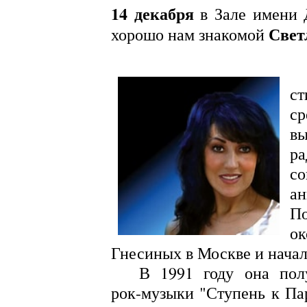
14 декабря
в Зале имени 
Свет
хорошо нам знакомой
ст
ср
вы
р
со
ан
По
ок
Гнесиных в Москве и начал
В 1991 году она получи
рок-музыки "Ступень к Па