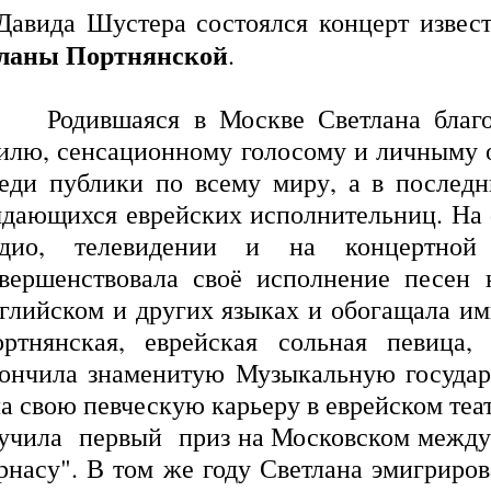
Давида Шустера состоялся концерт извес
ланы Портнянской
.
Родившаяся в Москве Светлана благ
илю, сенсационному голосому и личныму
еди публики по всему миру, а в послед
дающихся еврейских исполнительниц. На
адио, телевидении и на концертной
вершенствовала своё исполнение песен 
глийском и других языках и обогащала им
ртнянская, еврейская сольная певица,
ончила знаменитую Музыкальную госуда
а свою певческую карьеру в еврейском теа
ла первый приз на Московском междуна
рнасу". В том же году Светлана эмигриро