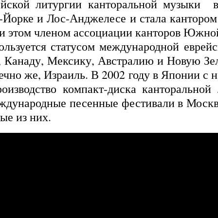
ейской литургии канторальной музыки в
Йорке и Лос-Анджелесе и стала кантором 
ри этом членом ассоциации канторов Южн
зуется статусом международной еврейско
 Канаду, Мексику, Австралию и Новую З
чно же, Израиль. В 2002 году в Японии с 
оизводство компакт-диска канторальной
ждународные песенные фестивали в Москв
ые из них.